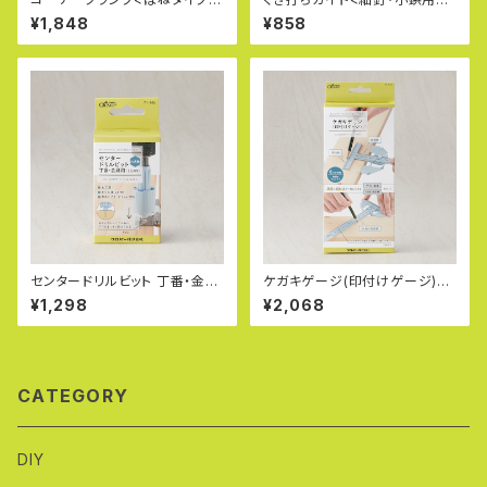
71-146
71-147
¥1,848
¥858
センタードリルビット 丁番・金具
ケガキゲージ(印付けゲージ)
用 71-145
71-144
¥1,298
¥2,068
CATEGORY
DIY