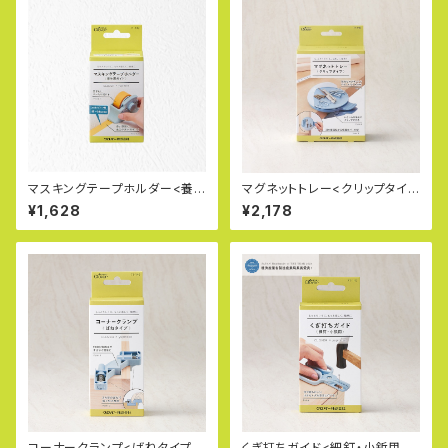
マスキングテープホルダー<養
マグネットトレー<クリップタイプ
生用ガイド> 71-149
> 71-148
¥1,628
¥2,178
コーナークランプ<ばねタイプ>
くぎ打ちガイド<細釘・小鋲用>