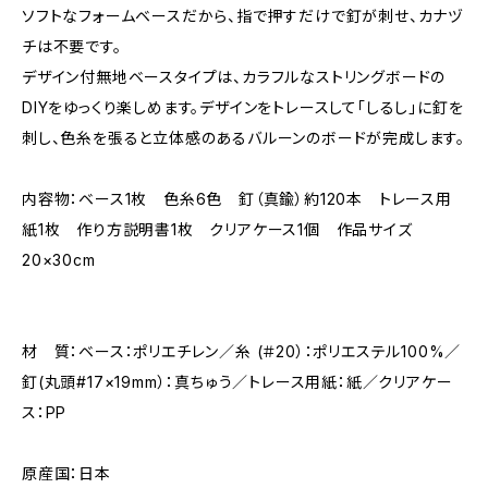
ソフトなフォームベースだから、指で押すだけで釘が刺せ、カナヅ
チは不要です。
デザイン付無地ベースタイプは、カラフルなストリングボードの
DIYをゆっくり楽しめます。デザインをトレースして「しるし」に釘を
刺し、色糸を張ると立体感のあるバルーンのボードが完成します。
内容物：ベース1枚 色糸6色 釘（真鍮）約120本 トレース用
紙1枚 作り方説明書1枚 クリアケース1個 作品サイズ
20×30cm
材 質：ベース：ポリエチレン／糸 (＃20）：ポリエステル100%／
釘(丸頭#17×19mm）：真ちゅう／トレース用紙：紙／クリアケー
ス：PP
原産国：日本